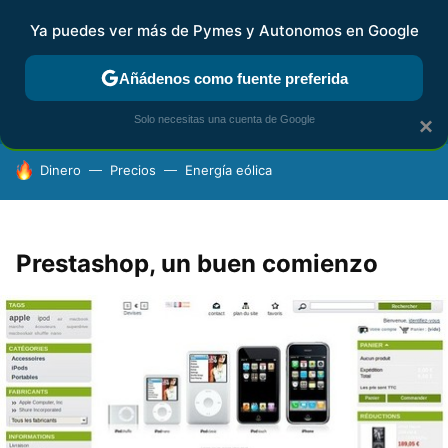
Ya puedes ver más de Pymes y Autonomos en Google
FISCALIDAD Y CONTABILIDAD
KIT DIGITAL
RENTA
AG
Añádenos como fuente preferida
Solo necesitas una cuenta de Google
×
HOY SE HABLA DE
Dinero
Precios
Energía eólica
Prestashop, un buen comienzo