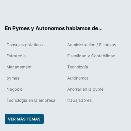
Twit
Fac
RSS
Flip
Link
ter
ebo
boa
edIn
ok
rd
En Pymes y Autonomos hablamos de...
Consejos prácticos
Administración / Finanzas
Estrategia
Fiscalidad y Contabilidad
Management
Tecnología
pymes
Autónomos
Negocio
Ahorrar en la pyme
Tecnología en la empresa
trabajadores
VER MÁS TEMAS