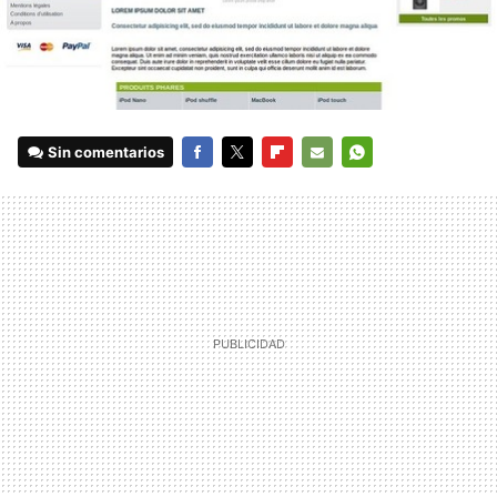
Sin comentarios
FACEBOOK
TWITTER
FLIPBOARD
E-
WHATSAPP
MAIL