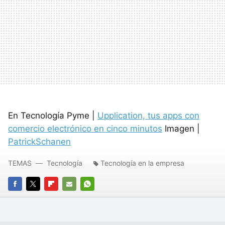
En Tecnología Pyme |
Upplication, tus apps con
comercio electrónico en cinco minutos
Imagen |
PatrickSchanen
TEMAS
Tecnología
Tecnología en la empresa
FACEBOOK
TWITTER
FLIPBOARD
E-
WHATSAPP
MAIL