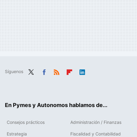
Síguenos
Twit
Fac
RSS
Flip
Link
ter
ebo
boa
edIn
ok
rd
En Pymes y Autonomos hablamos de...
Consejos prácticos
Administración / Finanzas
Estrategia
Fiscalidad y Contabilidad