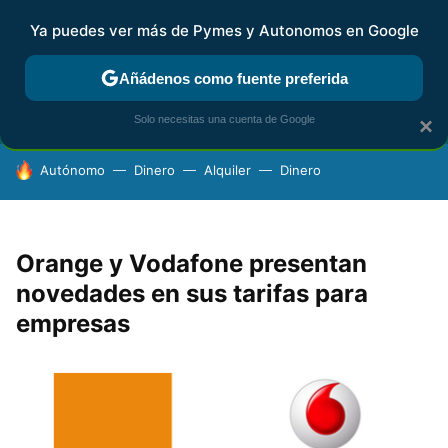
Ya puedes ver más de Pymes y Autonomos en Google
FISCALIDAD Y CONTABILIDAD
KIT DIGITAL
RENTA
AG
Añádenos como fuente preferida
Solo necesitas una cuenta de Google
×
HOY SE HABLA DE
Autónomo
Dinero
Alquiler
Dinero
Orange y Vodafone presentan
novedades en sus tarifas para
empresas