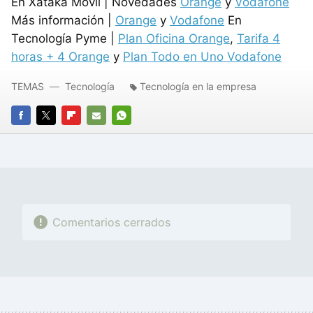
En Xataka Móvil | Novedades
Orange
y
Vodafone
Más información |
Orange
y
Vodafone
En
Tecnología Pyme |
Plan Oficina Orange
,
Tarifa 4
horas + 4 Orange
y
Plan Todo en Uno Vodafone
TEMAS
Tecnología
Tecnología en la empresa
FACEBOOK
TWITTER
FLIPBOARD
E-
WHATSAPP
MAIL
Comentarios cerrados