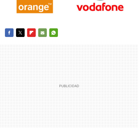
FACEBOOK
TWITTER
FLIPBOARD
E-
WHATSAPP
MAIL