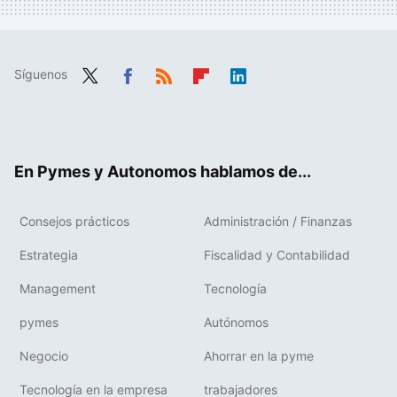
Síguenos
Twit
Fac
RSS
Flip
Link
ter
ebo
boa
edIn
ok
rd
En Pymes y Autonomos hablamos de...
Consejos prácticos
Administración / Finanzas
Estrategia
Fiscalidad y Contabilidad
Management
Tecnología
pymes
Autónomos
Negocio
Ahorrar en la pyme
Tecnología en la empresa
trabajadores