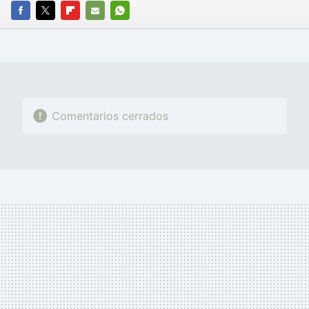
FACEBOOK
TWITTER
FLIPBOARD
E-
WHATSAPP
MAIL
Comentarios cerrados