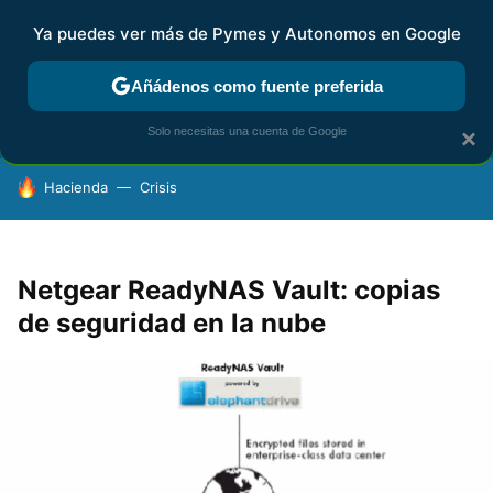
Ya puedes ver más de Pymes y Autonomos en Google
FISCALIDAD Y CONTABILIDAD
KIT DIGITAL
RENTA
AG
Añádenos como fuente preferida
Solo necesitas una cuenta de Google
×
HOY SE HABLA DE
Hacienda
Crisis
Netgear ReadyNAS Vault: copias
de seguridad en la nube