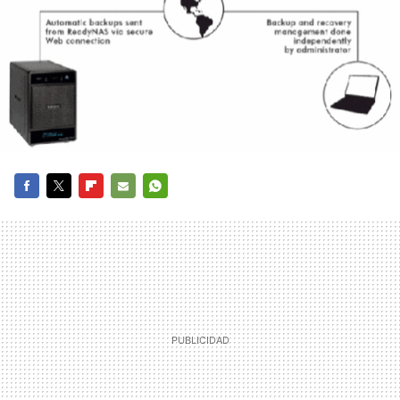
FACEBOOK
TWITTER
FLIPBOARD
E-
WHATSAPP
MAIL