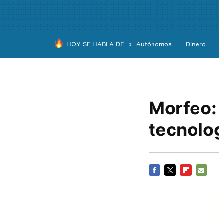
HOY SE HABLA DE
Autónomos
Dinero
Morfeo: 
tecnolog
FACEBOOK
TWITTER
FLIPBOARD
E-
MAIL