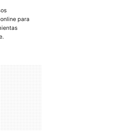
sos
online para
mientas
e.