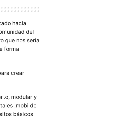
ntado hacia
comunidad del
ro que nos sería
de forma
para crear
rto, modular y
rtales .mobi de
sitos básicos