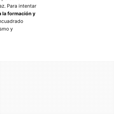
z. Para intentar
 la formación y
encuadrado
ismo y