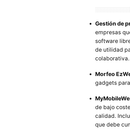
Gestión de p
empresas que
software libr
de utilidad p
colaborativa.
Morfeo EzW
gadgets para
MyMobileWe
de bajo coste
calidad. Incl
que debe cum