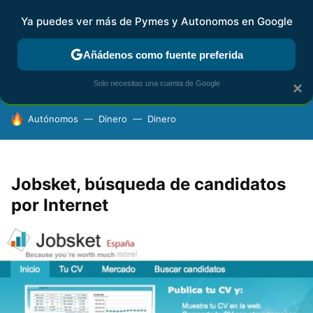
Ya puedes ver más de Pymes y Autonomos en Google
FISCALIDAD Y CONTABILIDAD
KIT DIGITAL
RENTA
AG
Añádenos como fuente preferida
Solo necesitas una cuenta de Google
×
HOY SE HABLA DE
Autónomos
Dinero
Dinero
Jobsket, búsqueda de candidatos
por Internet