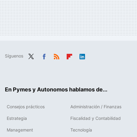
Síguenos
Twit
Fac
RSS
Flip
Link
ter
ebo
boa
edIn
ok
rd
En Pymes y Autonomos hablamos de...
Consejos prácticos
Administración / Finanzas
Estrategia
Fiscalidad y Contabilidad
Management
Tecnología