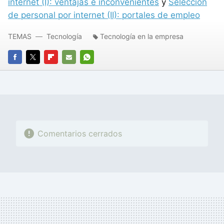
internet (I): ventajas e inconvenientes
y
Selección
de personal por internet (II): portales de empleo
TEMAS
Tecnología
Tecnología en la empresa
FACEBOOK
TWITTER
FLIPBOARD
E-
WHATSAPP
MAIL
Comentarios cerrados