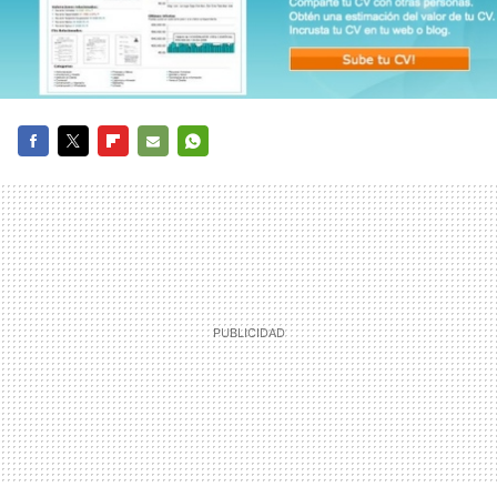
FACEBOOK
TWITTER
FLIPBOARD
E-
WHATSAPP
MAIL