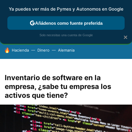
Ya puedes ver más de Pymes y Autonomos en Google
FISCALIDAD Y CONTABILIDAD
KIT DIGITAL
RENTA
AG
Añádenos como fuente preferida
Solo necesitas una cuenta de Google
×
HOY SE HABLA DE
Hacienda
Dinero
Alemania
Inventario de software en la
empresa, ¿sabe tu empresa los
activos que tiene?