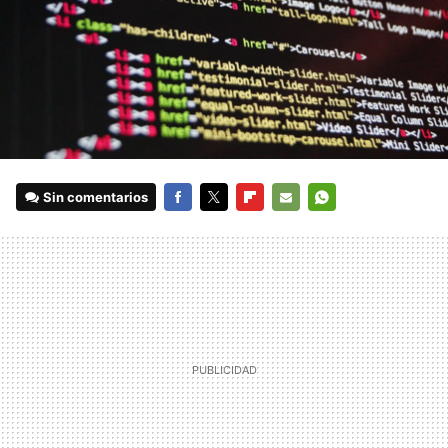
Sin comentarios
FACEBOOK
TWITTER
FLIPBOARD
E-
WHATSAPP
MAIL