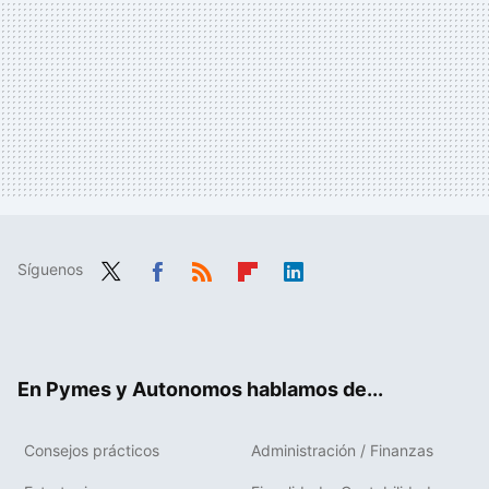
Síguenos
Twit
Fac
RSS
Flip
Link
ter
ebo
boa
edIn
ok
rd
En Pymes y Autonomos hablamos de...
Consejos prácticos
Administración / Finanzas