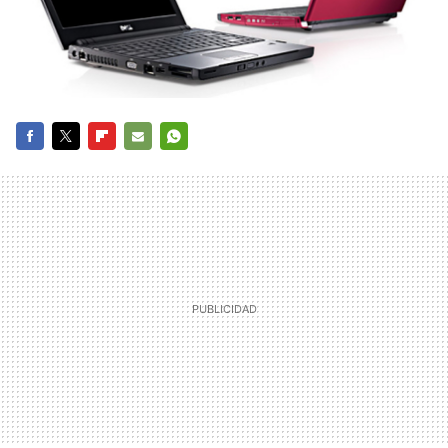
FACEBOOK
TWITTER
FLIPBOARD
E-
WHATSAPP
MAIL