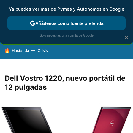
Ya puedes ver más de Pymes y Autonomos en Google
FISCALIDAD Y CONTABILIDAD
KIT DIGITAL
RENTA
AG
Añádenos como fuente preferida
Solo necesitas una cuenta de Google
×
HOY SE HABLA DE
Hacienda
Crisis
Dell Vostro 1220, nuevo portátil de
12 pulgadas