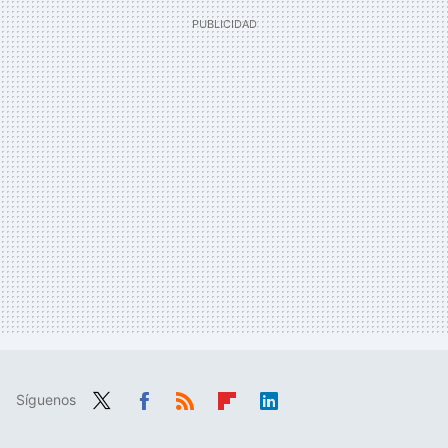
Síguenos
Twit
Fac
RSS
Flip
Link