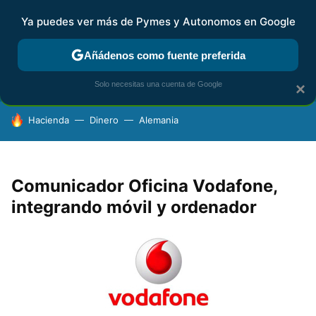
Ya puedes ver más de Pymes y Autonomos en Google
FISCALIDAD Y CONTABILIDAD
KIT DIGITAL
RENTA
AG
Añádenos como fuente preferida
Solo necesitas una cuenta de Google
×
HOY SE HABLA DE
Hacienda
Dinero
Alemania
Comunicador Oficina Vodafone,
integrando móvil y ordenador