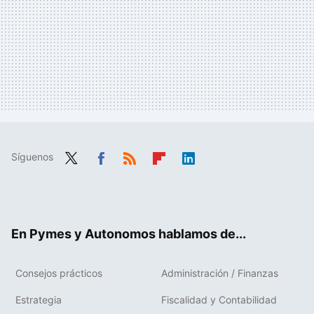
Síguenos
Twit
Fac
RSS
Flip
Link
ter
ebo
boa
edIn
ok
rd
En Pymes y Autonomos hablamos de...
Consejos prácticos
Administración / Finanzas
Estrategia
Fiscalidad y Contabilidad