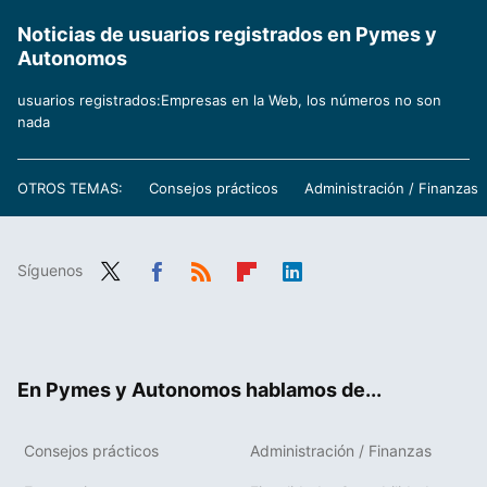
Noticias de usuarios registrados en Pymes y
Autonomos
usuarios registrados:Empresas en la Web, los números no son
nada
OTROS TEMAS:
Consejos prácticos
Administración / Finanzas
Síguenos
Twit
Fac
RSS
Flip
Link
ter
ebo
boa
edIn
ok
rd
En Pymes y Autonomos hablamos de...
Consejos prácticos
Administración / Finanzas