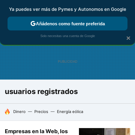
Ya puedes ver más de Pymes y Autonomos en Google
FISCALIDAD Y CONTABILIDAD
KIT DIGITAL
RENTA
AG
Añádenos como fuente preferida
Solo necesitas una cuenta de Google
×
usuarios registrados
HOY SE HABLA DE
Dinero
Precios
Energía eólica
Empresas en la Web, los