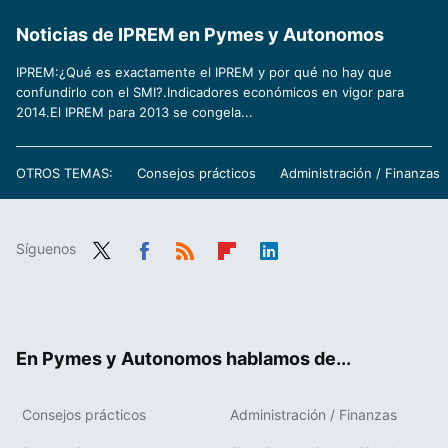
Noticias de IPREM en Pymes y Autonomos
IPREM:¿Qué es exactamente el IPREM y por qué no hay que
confundirlo con el SMI?.Indicadores económicos en vigor para
2014.El IPREM para 2013 se congela...
OTROS TEMAS:
Consejos prácticos
Administración / Finanzas
Síguenos
Twit
Fac
RSS
Flip
Link
ter
ebo
boa
edIn
ok
rd
En Pymes y Autonomos hablamos de...
Consejos prácticos
Administración / Finanzas