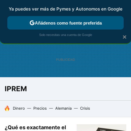
Ya puedes ver más de Pymes y Autonomos en Google
FISCALIDAD Y CONTABILIDAD
KIT DIGITAL
RENTA
AG
Añádenos como fuente preferida
Solo necesitas una cuenta de Google
×
IPREM
HOY SE HABLA DE
Dinero
Precios
Alemania
Crisis
¿Qué es exactamente el