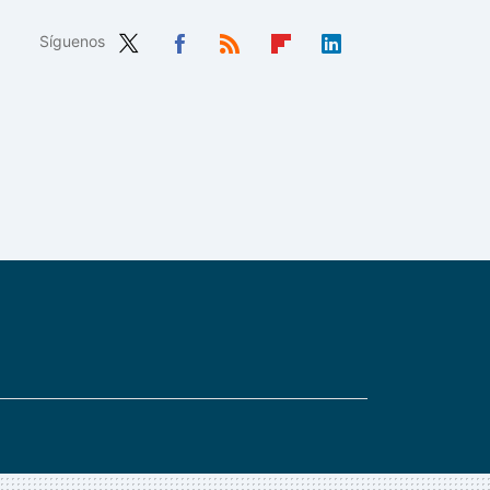
Síguenos
Twit
Fac
RSS
Flip
Link
ter
ebo
boa
edIn
ok
rd