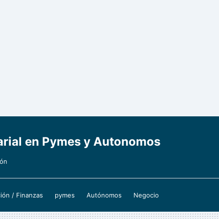
sarial en Pymes y Autonomos
ión
ión / Finanzas
pymes
Autónomos
Negocio