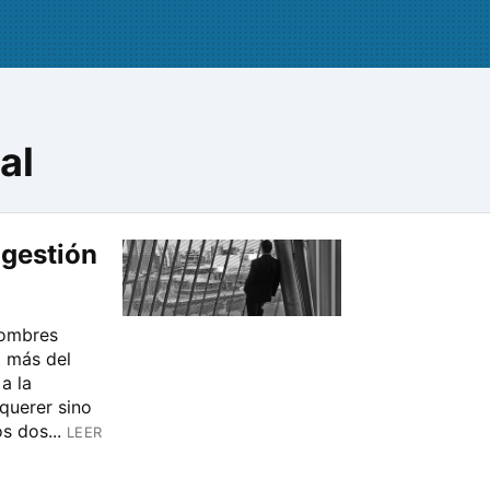
al
 gestión
nombres
o más del
a la
 querer sino
s dos...
LEER