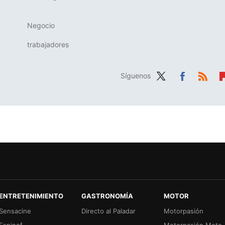
Negocio
trabajadores
Síguenos
Twit
Fac
RSS
Fl
ter
ebo
b
ok
r
ENTRETENIMIENTO
GASTRONOMÍA
MOTOR
Sensacine
Directo al Paladar
Motorpasión
Espinof
Motorpasión Moto