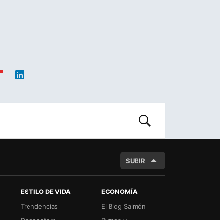
ip
Link
oa
edIn
d
BUSCAR
SUBIR
ESTILO DE VIDA
ECONOMÍA
Trendencias
El Blog Salmón
Decoesfera
Pymes y