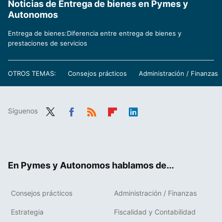
Noticias de Entrega de bienes en Pymes y
Autonomos
Entrega de bienes:Diferencia entre entrega de bienes y
prestaciones de servicios
OTROS TEMAS:
Consejos prácticos
Administración / Finanzas
Síguenos
Twit
Fac
RSS
Flip
Link
ter
ebo
boa
edIn
ok
rd
En Pymes y Autonomos hablamos de...
Consejos prácticos
Administración / Finanzas
Estrategia
Fiscalidad y Contabilidad