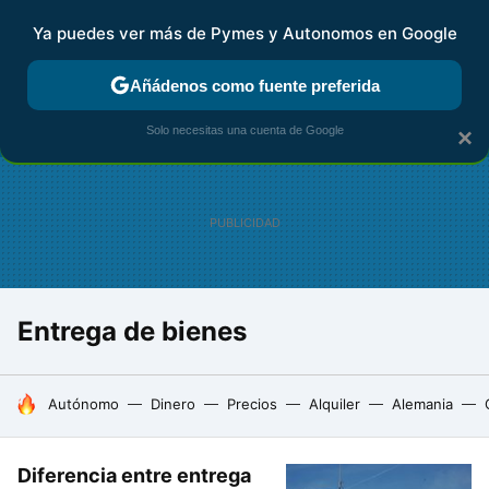
Ya puedes ver más de Pymes y Autonomos en Google
FISCALIDAD Y CONTABILIDAD
KIT DIGITAL
RENTA
AG
Añádenos como fuente preferida
Solo necesitas una cuenta de Google
×
Entrega de bienes
HOY SE HABLA DE
Autónomo
Dinero
Precios
Alquiler
Alemania
Diferencia entre entrega