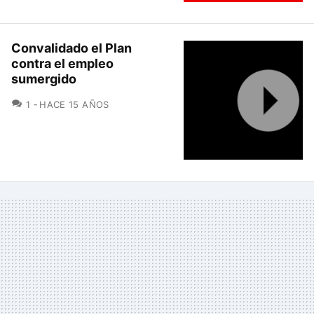
Convalidado el Plan
contra el empleo
sumergido
COMENTARIOS
1
HACE 15 AÑOS