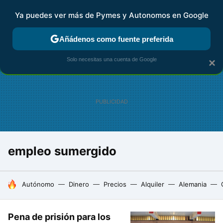
Ya puedes ver más de Pymes y Autonomos en Google
FISCALIDAD Y CONTABILIDAD
KIT DIGITAL
RENTA
AG
Añádenos como fuente preferida
Solo necesitas una cuenta de Google
×
empleo sumergido
HOY SE HABLA DE
Autónomo
Dinero
Precios
Alquiler
Alemania
Pena de prisión para los