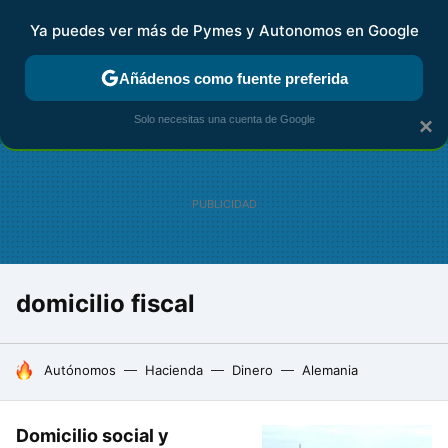
Ya puedes ver más de Pymes y Autonomos en Google
FISCALIDAD Y CONTABILIDAD
KIT DIGITAL
RENTA
AG
Añádenos como fuente preferida
Solo necesitas una cuenta de Google
×
domicilio fiscal
HOY SE HABLA DE
Autónomos
Hacienda
Dinero
Alemania
Domicilio social y