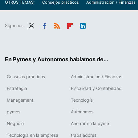
OTROS TEMAS:
Consejos prácticos
Administración / Finanzas
Síguenos
Twit
Fac
RSS
Flip
Link
ter
ebo
boa
edIn
ok
rd
En Pymes y Autonomos hablamos de...
Consejos prácticos
Administración / Finanzas
Estrategia
Fiscalidad y Contabilidad
Management
Tecnología
pymes
Autónomos
Negocio
Ahorrar en la pyme
Tecnología en la empresa
trabajadores