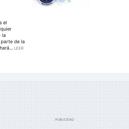
s el
lquier
 la
 parte de la
ará...
LEER