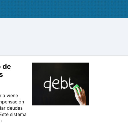
o de
s
ria viene
ompensación
dar deudas
Este sistema
 »