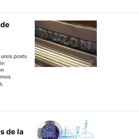
 de
 unos posts
ón
ón
remos
s,
s de la