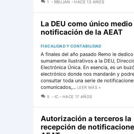
COMENTARIOS
1
RBUJAN
HACE 13 AÑOS
La DEU como único medio
notificación de la AEAT
FISCALIDAD Y CONTABILIDAD
A finales del año pasado Remo le dedico
sumamente ilustrativos a la DEU, Direcci
Electrónica Única. En esencia, es un buz
electrónico donde nos mandarán y pod
consultar toda una serie de notificacione
comunicados,...
LEER MÁS »
COMENTARIOS
5
IC
HACE 17 AÑOS
Autorización a terceros la
recepción de notificacione