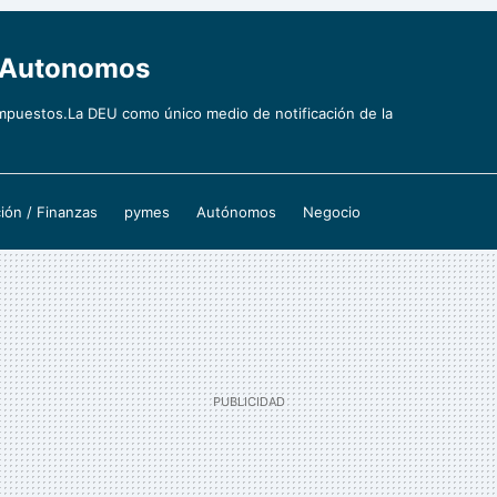
y Autonomos
mpuestos.La DEU como único medio de notificación de la
ión / Finanzas
pymes
Autónomos
Negocio