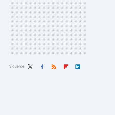
Síguenos
Twit
Fac
RSS
Flip
Link
ter
ebo
boa
edIn
ok
rd