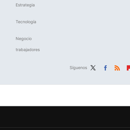
Estrategia
Tecnología
Negocio
trabajadores
Síguenos
Twit
Fac
RSS
Fl
ter
ebo
b
ok
r