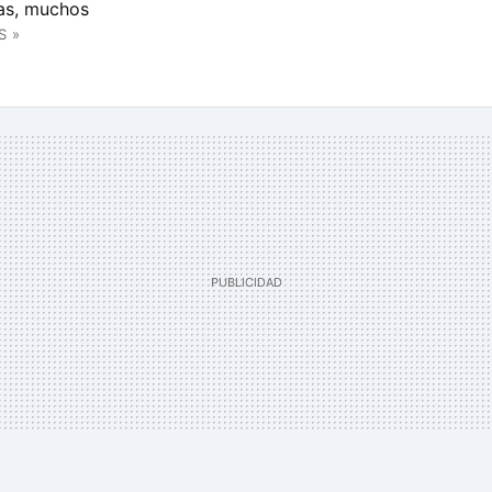
as, muchos
S »