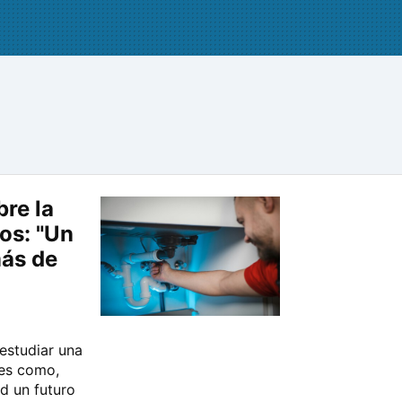
re la
os: "Un
más de
estudiar una
nes como,
ad un futuro