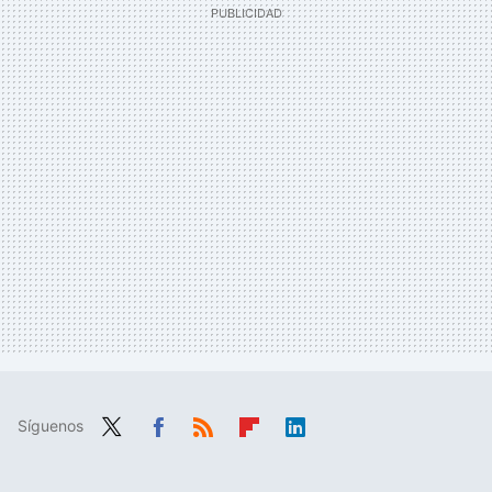
Síguenos
Twit
Fac
RSS
Flip
Link