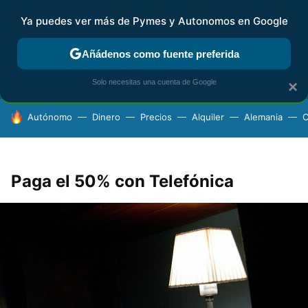
Ya puedes ver más de Pymes y Autonomos en Google
FISCALIDAD Y CONTABILIDAD
KIT DIGITAL
RENTA
AG
Añádenos como fuente preferida
Solo necesitas una cuenta de Google
×
HOY SE HABLA DE
Autónomo
Dinero
Precios
Alquiler
Alemania
C
Paga el 50% con Telefónica