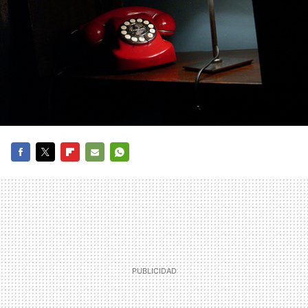
FACEBOOK
TWITTER
FLIPBOARD
E-
WHATSAPP
MAIL