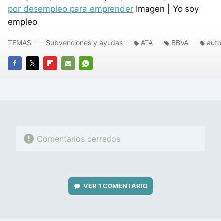
por desempleo para emprender
Imagen | Yo soy
empleo
TEMAS
Subvenciones y ayudas
ATA
BBVA
aut
FACEBOOK
TWITTER
FLIPBOARD
E-
WHATSAPP
MAIL
Comentarios cerrados
VER
1 COMENTARIO