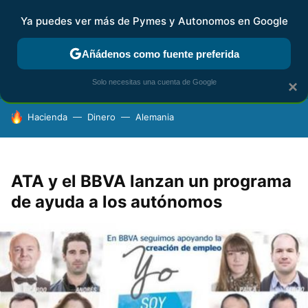
Ya puedes ver más de Pymes y Autonomos en Google
FISCALIDAD Y CONTABILIDAD
KIT DIGITAL
RENTA
AG
Añádenos como fuente preferida
Solo necesitas una cuenta de Google
×
HOY SE HABLA DE
Hacienda
Dinero
Alemania
ATA y el BBVA lanzan un programa
de ayuda a los autónomos