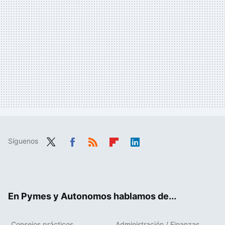
Síguenos
Twit
Fac
RSS
Flip
Link
ter
ebo
boa
edIn
ok
rd
En Pymes y Autonomos hablamos de...
Consejos prácticos
Administración / Finanzas