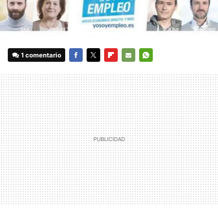
1 comentario
FACEBOOK
TWITTER
FLIPBOARD
E-
WHATSAPP
MAIL