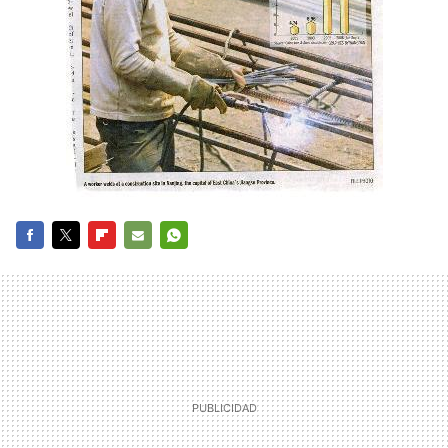
FACEBOOK
TWITTER
FLIPBOARD
E-
WHATSAPP
MAIL