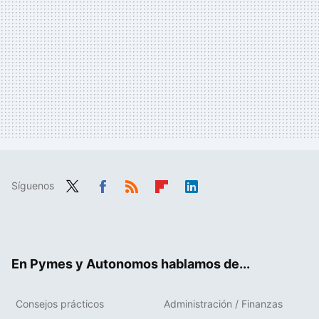
Síguenos
Twit
Fac
RSS
Flip
Link
ter
ebo
boa
edIn
ok
rd
En Pymes y Autonomos hablamos de...
Consejos prácticos
Administración / Finanzas