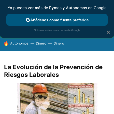
Ya puedes ver más de Pymes y Autonomos en Google
FISCALIDAD Y CONTABILIDAD
KIT DIGITAL
RENTA
AG
Añádenos como fuente preferida
Solo necesitas una cuenta de Google
×
HOY SE HABLA DE
Autónomos
Dinero
Dinero
La Evolución de la Prevención de
Riesgos Laborales