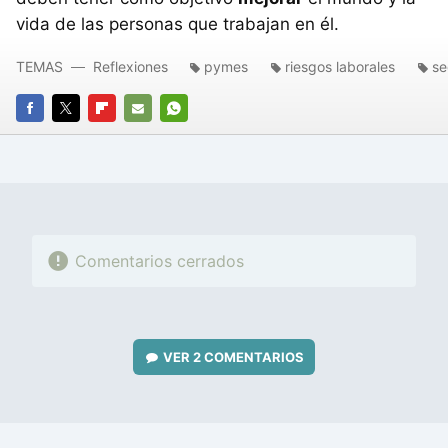
vida de las personas que trabajan en él.
TEMAS
Reflexiones
pymes
riesgos laborales
se
FACEBOOK
TWITTER
FLIPBOARD
E-
WHATSAPP
MAIL
Comentarios cerrados
VER
2 COMENTARIOS