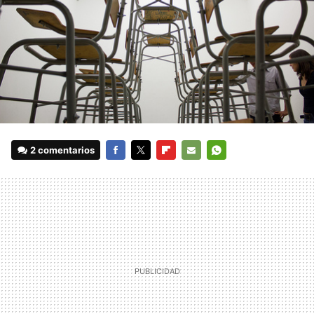
2 comentarios
FACEBOOK
TWITTER
FLIPBOARD
E-
WHATSAPP
MAIL