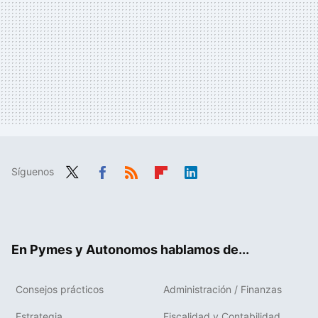
Síguenos
Twit
Fac
RSS
Flip
Link
ter
ebo
boa
edIn
ok
rd
En Pymes y Autonomos hablamos de...
Consejos prácticos
Administración / Finanzas
Estrategia
Fiscalidad y Contabilidad