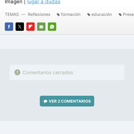
Imagen |
lugar a dudas
TEMAS
Reflexiones
formación
educación
Prese
FACEBOOK
TWITTER
FLIPBOARD
E-
WHATSAPP
MAIL
Comentarios cerrados
VER
2 COMENTARIOS