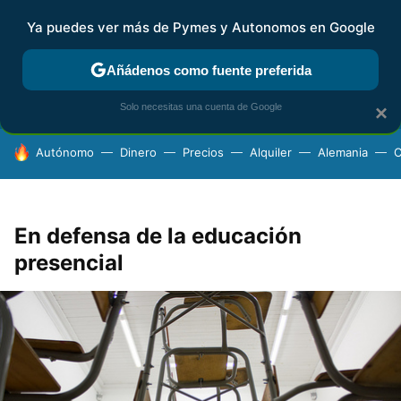
Ya puedes ver más de Pymes y Autonomos en Google
FISCALIDAD Y CONTABILIDAD
KIT DIGITAL
RENTA
AG
Añádenos como fuente preferida
Solo necesitas una cuenta de Google
×
HOY SE HABLA DE
Autónomo
Dinero
Precios
Alquiler
Alemania
C
En defensa de la educación
presencial