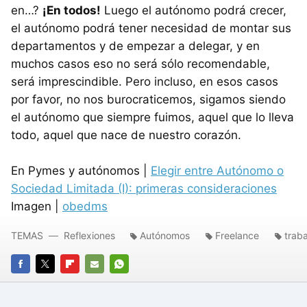
en…?
¡En todos!
Luego el autónomo podrá crecer,
el autónomo podrá tener necesidad de montar sus
departamentos y de empezar a delegar, y en
muchos casos eso no será sólo recomendable,
será imprescindible. Pero incluso, en esos casos
por favor, no nos burocraticemos, sigamos siendo
el autónomo que siempre fuimos, aquel que lo lleva
todo, aquel que nace de nuestro corazón.
En Pymes y autónomos |
Elegir entre Autónomo o
Sociedad Limitada (I): primeras consideraciones
Imagen |
obedms
TEMAS
Reflexiones
Autónomos
Freelance
trab
FACEBOOK
TWITTER
FLIPBOARD
E-
WHATSAPP
MAIL