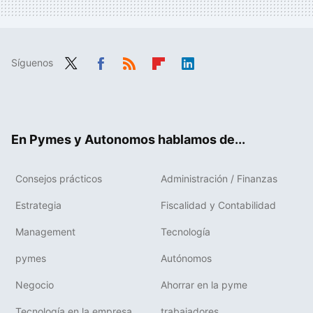
Síguenos
Twit
Fac
RSS
Flip
Link
ter
ebo
boa
edIn
ok
rd
En Pymes y Autonomos hablamos de...
Consejos prácticos
Administración / Finanzas
Estrategia
Fiscalidad y Contabilidad
Management
Tecnología
pymes
Autónomos
Negocio
Ahorrar en la pyme
Tecnología en la empresa
trabajadores