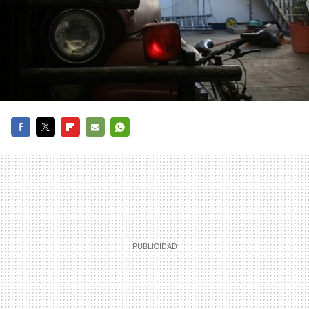
FACEBOOK
TWITTER
FLIPBOARD
E-
WHATSAPP
MAIL