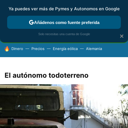
Ya puedes ver más de Pymes y Autonomos en Google
FISCALIDAD Y CONTABILIDAD
KIT DIGITAL
RENTA
AG
Añádenos como fuente preferida
Solo necesitas una cuenta de Google
×
HOY SE HABLA DE
Dinero
Precios
Energía eólica
Alemania
El autónomo todoterreno