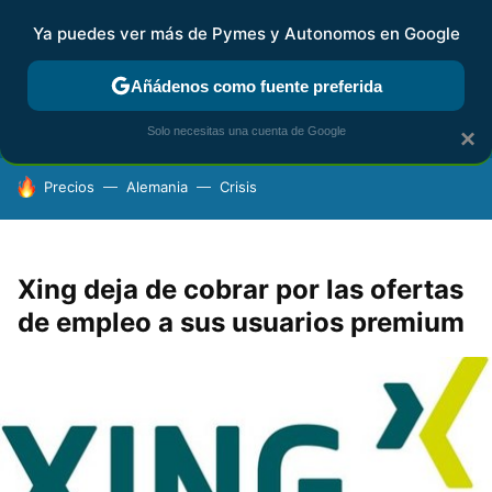
Ya puedes ver más de Pymes y Autonomos en Google
FISCALIDAD Y CONTABILIDAD
KIT DIGITAL
RENTA
AG
Añádenos como fuente preferida
Solo necesitas una cuenta de Google
×
HOY SE HABLA DE
Precios
Alemania
Crisis
Xing deja de cobrar por las ofertas
de empleo a sus usuarios premium