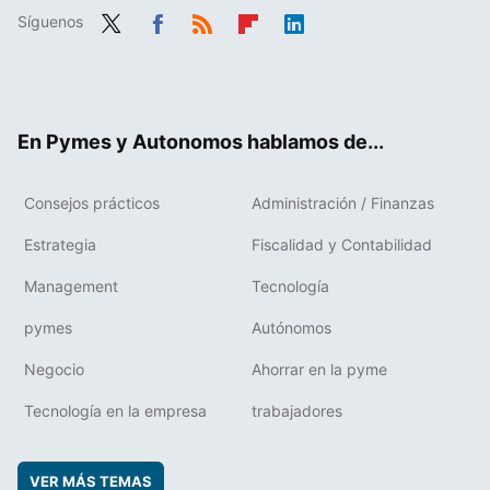
Síguenos
Twit
Fac
RSS
Flip
Link
ter
ebo
boa
edIn
ok
rd
En Pymes y Autonomos hablamos de...
Consejos prácticos
Administración / Finanzas
Estrategia
Fiscalidad y Contabilidad
Management
Tecnología
pymes
Autónomos
Negocio
Ahorrar en la pyme
Tecnología en la empresa
trabajadores
VER MÁS TEMAS