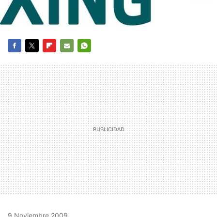
FACEBOOK
TWITTER
FLIPBOARD
E-
WHATSAPP
MAIL
9 Noviembre 2009