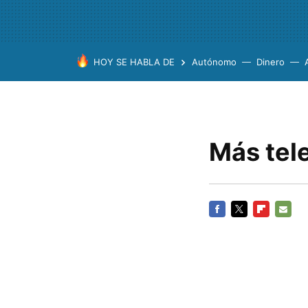
HOY SE HABLA DE
Autónomo
Dinero
Más tel
FACEBOOK
TWITTER
FLIPBOARD
E-
MAIL