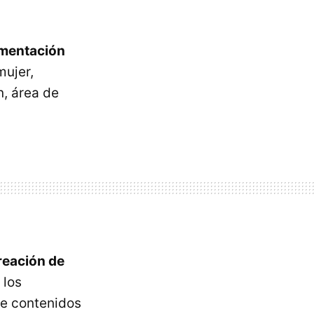
mentación
mujer,
, área de
reación de
 los
e contenidos