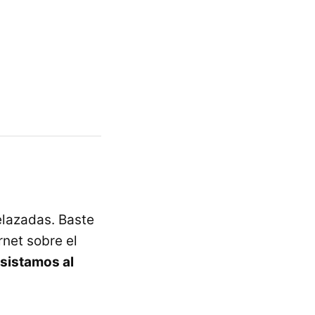
elazadas. Baste
rnet sobre el
asistamos al