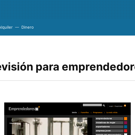
Alquiler
Dinero
evisión para emprendedo