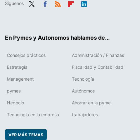
Síguenos
Twit
Fac
RSS
Flip
Link
ter
ebo
boa
edIn
ok
rd
En Pymes y Autonomos hablamos de...
Consejos prácticos
Administración / Finanzas
Estrategia
Fiscalidad y Contabilidad
Management
Tecnología
pymes
Autónomos
Negocio
Ahorrar en la pyme
Tecnología en la empresa
trabajadores
VER MÁS TEMAS