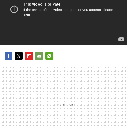
FACEBOOK
TWITTER
FLIPBOARD
E-
WHATSAPP
MAIL