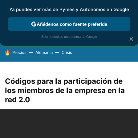
Ya puedes ver más de Pymes y Autonomos en Google
FISCALIDAD Y CONTABILIDAD
KIT DIGITAL
RENTA
AG
Añádenos como fuente preferida
Solo necesitas una cuenta de Google
×
HOY SE HABLA DE
Precios
Alemania
Crisis
Códigos para la participación de
los miembros de la empresa en la
red 2.0