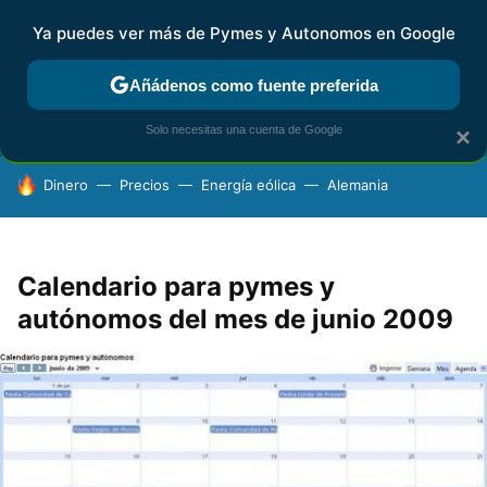
Ya puedes ver más de Pymes y Autonomos en Google
FISCALIDAD Y CONTABILIDAD
KIT DIGITAL
RENTA
AG
Añádenos como fuente preferida
Solo necesitas una cuenta de Google
×
HOY SE HABLA DE
Dinero
Precios
Energía eólica
Alemania
Calendario para pymes y
autónomos del mes de junio 2009