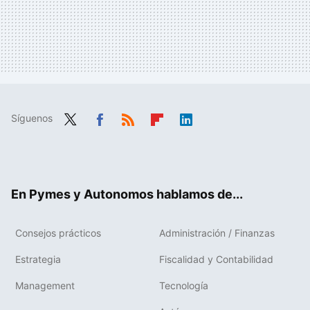
Síguenos
Twit
Fac
RSS
Flip
Link
ter
ebo
boa
edIn
ok
rd
En Pymes y Autonomos hablamos de...
Consejos prácticos
Administración / Finanzas
Estrategia
Fiscalidad y Contabilidad
Management
Tecnología