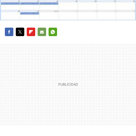
FACEBOOK
TWITTER
FLIPBOARD
E-
WHATSAPP
MAIL