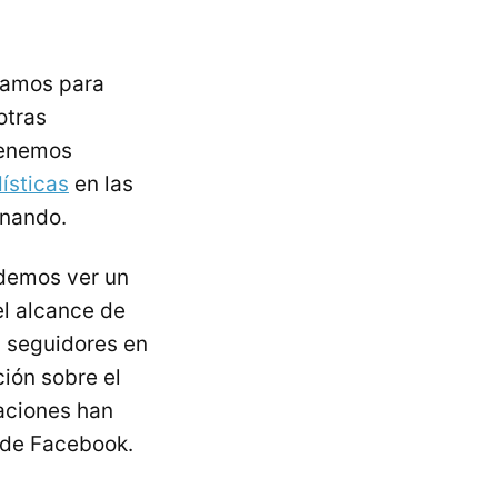
zamos para
otras
enemos
ísticas
en las
onando.
odemos ver un
l alcance de
s seguidores en
ión sobre el
caciones han
 de Facebook.