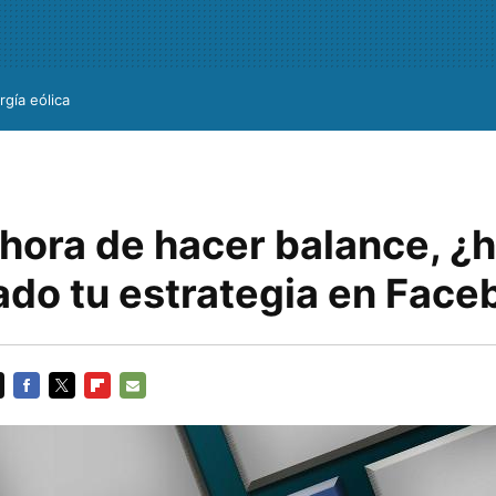
rgía eólica
 hora de hacer balance, ¿
ado tu estrategia en Fac
FACEBOOK
TWITTER
FLIPBOARD
E-
MAIL