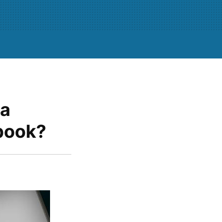
ha
ebook?