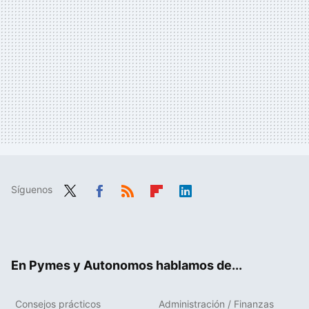
Síguenos
Twit
Fac
RSS
Flip
Link
ter
ebo
boa
edIn
ok
rd
En Pymes y Autonomos hablamos de...
Consejos prácticos
Administración / Finanzas