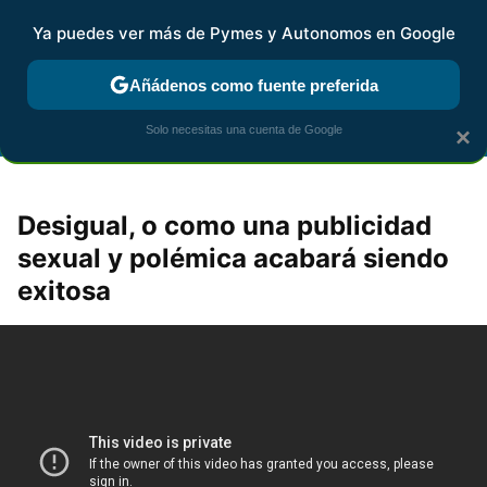
Ya puedes ver más de Pymes y Autonomos en Google
FISCALIDAD Y CONTABILIDAD
KIT DIGITAL
RENTA
AG
Añádenos como fuente preferida
Solo necesitas una cuenta de Google
×
Desigual, o como una publicidad
sexual y polémica acabará siendo
exitosa