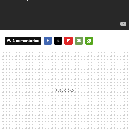
3 comentarios
FACEBOOK
TWITTER
FLIPBOARD
E-
WHATSAPP
MAIL