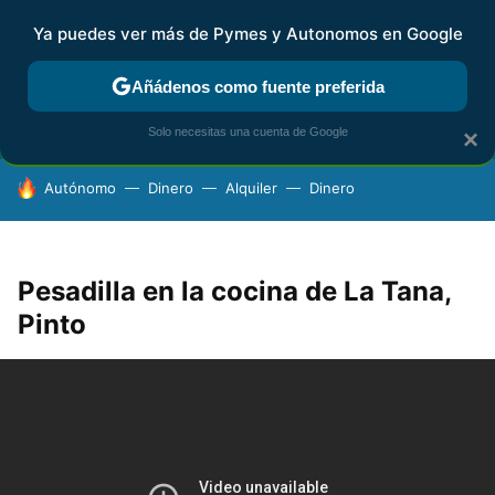
Ya puedes ver más de Pymes y Autonomos en Google
FISCALIDAD Y CONTABILIDAD
KIT DIGITAL
RENTA
AG
Añádenos como fuente preferida
Solo necesitas una cuenta de Google
×
HOY SE HABLA DE
Autónomo
Dinero
Alquiler
Dinero
Pesadilla en la cocina de La Tana,
Pinto