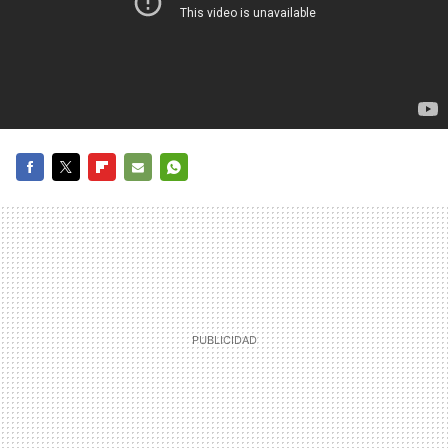
FACEBOOK
TWITTER
FLIPBOARD
E-
WHATSAPP
MAIL