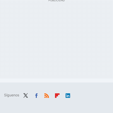
Síguenos
Twit
Fac
RSS
Flip
Link
ter
ebo
boa
edIn