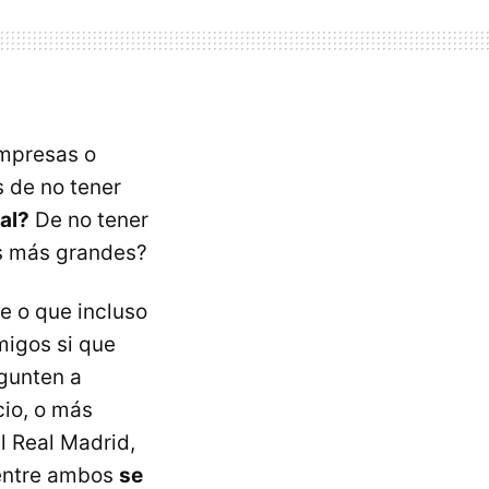
empresas o
s de no tener
al?
De no tener
os más grandes?
e o que incluso
migos si que
egunten a
cio, o más
l Real Madrid,
entre ambos
se