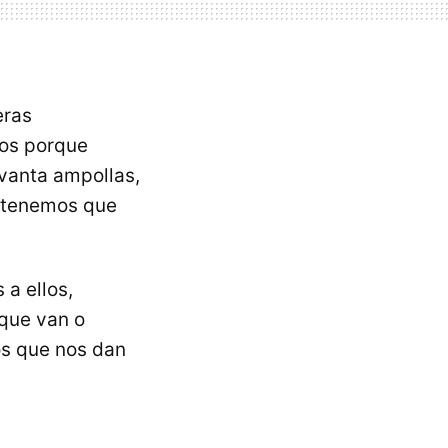
eras
os porque
evanta ampollas,
s tenemos que
a ellos,
 que van o
os que nos dan