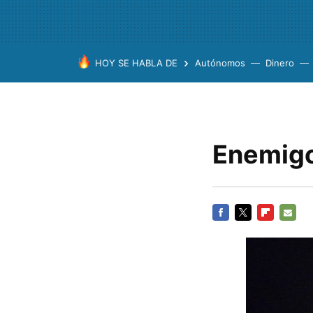
HOY SE HABLA DE
Autónomos
Dinero
Enemig
FACEBOOK
TWITTER
FLIPBOARD
E-
MAIL