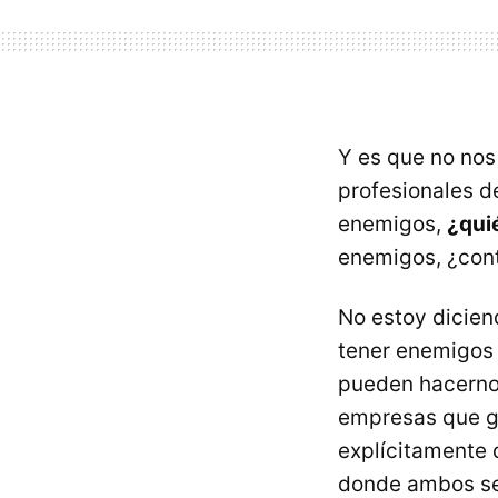
Y es que no no
profesionales d
enemigos,
¿qui
enemigos, ¿cont
No estoy dicien
tener enemigos 
pueden hacernos
empresas que gr
explícitamente 
donde ambos se