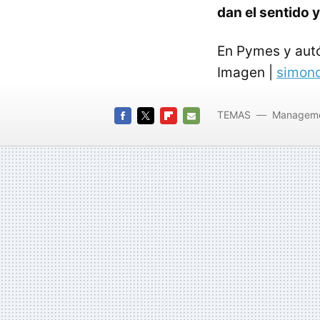
dan el sentido y
En Pymes y aut
Imagen |
simon
TEMAS
Managem
FACEBOOK
TWITTER
FLIPBOARD
E-
MAIL