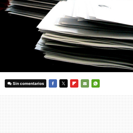
Sin comentarios
FACEBOOK
TWITTER
FLIPBOARD
E-
WHATSAPP
MAIL