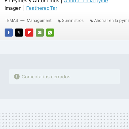
En Pymes y Autónomos |
Ahorrar en la pyme
Imagen |
FeatheredTar
TEMAS
Management
Suministros
Ahorrar en la pym
FACEBOOK
TWITTER
FLIPBOARD
E-
WHATSAPP
MAIL
Comentarios cerrados