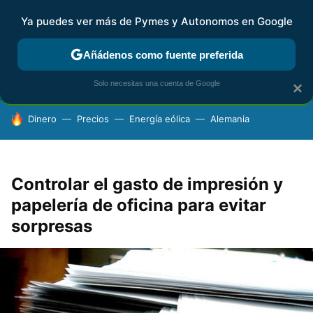
Ya puedes ver más de Pymes y Autonomos en Google
FISCALIDAD Y CONTABILIDAD
KIT DIGITAL
RENTA
AG
Añádenos como fuente preferida
Solo necesitas una cuenta de Google
×
HOY SE HABLA DE
Dinero
Precios
Energía eólica
Alemania
Controlar el gasto de impresión y
papelería de oficina para evitar
sorpresas