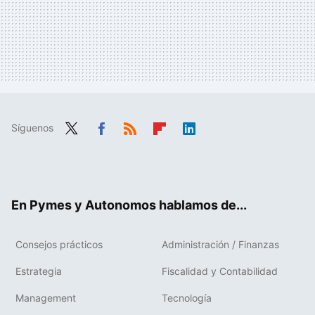
Síguenos
Twit
Fac
RSS
Flip
Link
ter
ebo
boa
edIn
ok
rd
En Pymes y Autonomos hablamos de...
Consejos prácticos
Administración / Finanzas
Estrategia
Fiscalidad y Contabilidad
Management
Tecnología