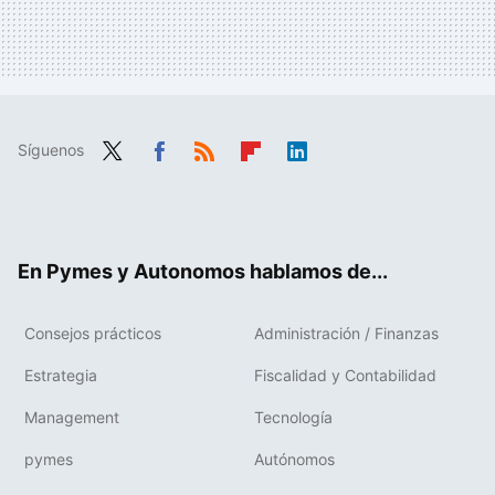
Síguenos
Twit
Fac
RSS
Flip
Link
ter
ebo
boa
edIn
ok
rd
En Pymes y Autonomos hablamos de...
Consejos prácticos
Administración / Finanzas
Estrategia
Fiscalidad y Contabilidad
Management
Tecnología
pymes
Autónomos