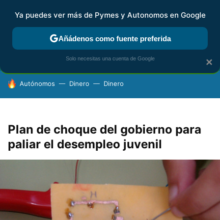
Ya puedes ver más de Pymes y Autonomos en Google
FISCALIDAD Y CONTABILIDAD
KIT DIGITAL
RENTA
AG
Añádenos como fuente preferida
Solo necesitas una cuenta de Google
×
HOY SE HABLA DE
Autónomos
Dinero
Dinero
Plan de choque del gobierno para
paliar el desempleo juvenil