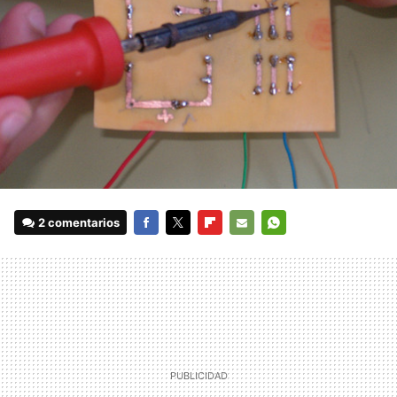
2 comentarios
FACEBOOK
TWITTER
FLIPBOARD
E-
WHATSAPP
MAIL