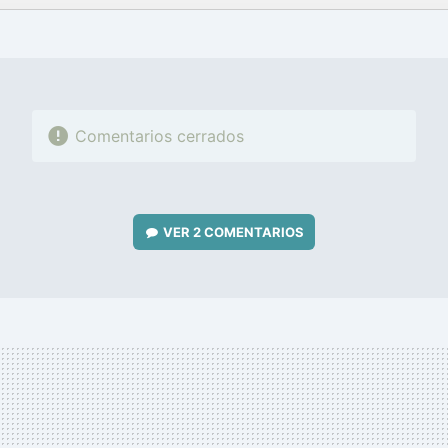
FACEBOOK
TWITTER
FLIPBOARD
E-
WHATSAPP
MAIL
Comentarios cerrados
VER
2 COMENTARIOS