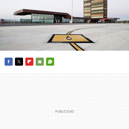
FACEBOOK
TWITTER
FLIPBOARD
E-
WHATSAPP
MAIL