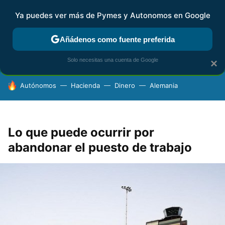
Ya puedes ver más de Pymes y Autonomos en Google
FISCALIDAD Y CONTABILIDAD
KIT DIGITAL
RENTA
AG
Añádenos como fuente preferida
Solo necesitas una cuenta de Google
×
HOY SE HABLA DE
Autónomos
Hacienda
Dinero
Alemania
Lo que puede ocurrir por
abandonar el puesto de trabajo