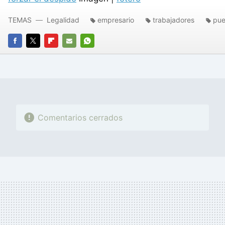
TEMAS
Legalidad
empresario
trabajadores
pue
FACEBOOK
TWITTER
FLIPBOARD
E-
WHATSAPP
MAIL
Comentarios cerrados