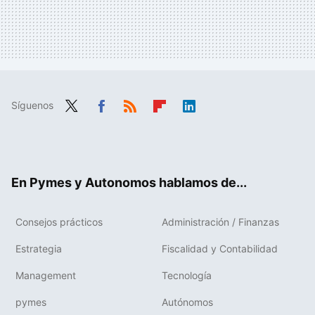
Síguenos
Twit
Fac
RSS
Flip
Link
ter
ebo
boa
edIn
ok
rd
En Pymes y Autonomos hablamos de...
Consejos prácticos
Administración / Finanzas
Estrategia
Fiscalidad y Contabilidad
Management
Tecnología
pymes
Autónomos