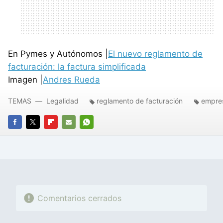
En Pymes y Autónomos |
El nuevo reglamento de
facturación: la factura simplificada
Imagen |
Andres Rueda
TEMAS
Legalidad
reglamento de facturación
empres
FACEBOOK
TWITTER
FLIPBOARD
E-
WHATSAPP
MAIL
Comentarios cerrados