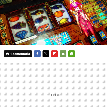
1 comentario
FACEBOOK
TWITTER
FLIPBOARD
E-
WHATSAPP
MAIL