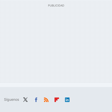
Síguenos
Twit
Fac
RSS
Flip
Link