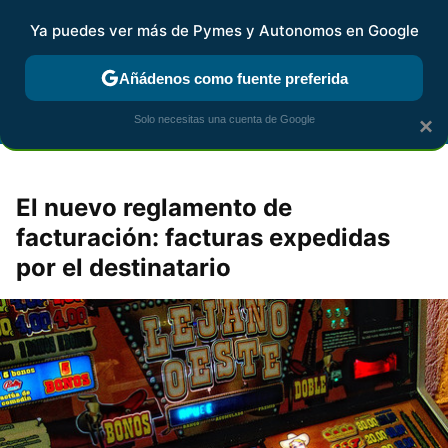
Ya puedes ver más de Pymes y Autonomos en Google
FISCALIDAD Y CONTABILIDAD
KIT DIGITAL
RENTA
AG
Añádenos como fuente preferida
Solo necesitas una cuenta de Google
×
El nuevo reglamento de
facturación: facturas expedidas
por el destinatario