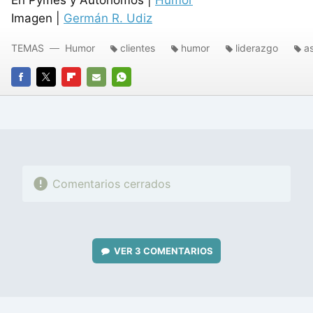
Imagen |
Germán R. Udiz
TEMAS
Humor
clientes
humor
liderazgo
a
FACEBOOK
TWITTER
FLIPBOARD
E-
WHATSAPP
MAIL
Comentarios cerrados
VER
3 COMENTARIOS