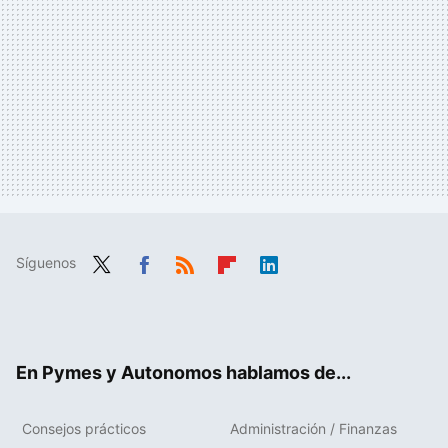
Síguenos
Twit
Fac
RSS
Flip
Link
ter
ebo
boa
edIn
ok
rd
En Pymes y Autonomos hablamos de...
Consejos prácticos
Administración / Finanzas