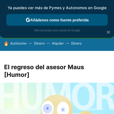
Ya puedes ver más de Pymes y Autonomos en Google
FISCALIDAD Y CONTABILIDAD
KIT DIGITAL
RENTA
AG
Añádenos como fuente preferida
Solo necesitas una cuenta de Google
×
HOY SE HABLA DE
Autónomo
Dinero
Alquiler
Dinero
El regreso del asesor Maus
[Humor]