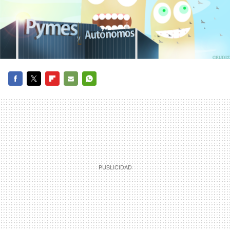
FACEBOOK
TWITTER
FLIPBOARD
E-
WHATSAPP
MAIL