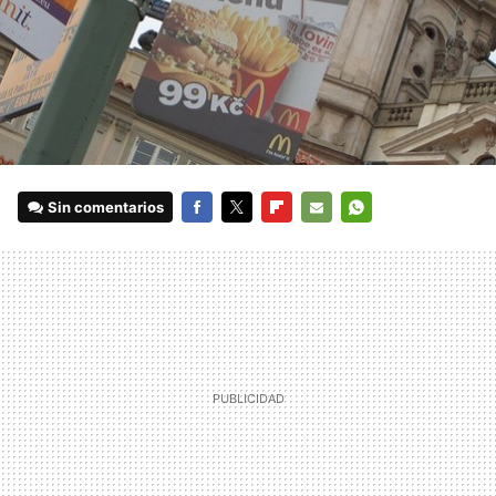
Sin comentarios
FACEBOOK
TWITTER
FLIPBOARD
E-
WHATSAPP
MAIL