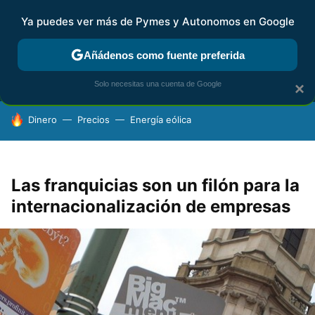
Ya puedes ver más de Pymes y Autonomos en Google
MENÚ
NUEVO
Añádenos como fuente preferida
FISCALIDAD Y CONTABILIDAD
KIT DIGITAL
RENTA
AG
Solo necesitas una cuenta de Google
×
HOY SE HABLA DE
Dinero
Precios
Energía eólica
Las franquicias son un filón para la
internacionalización de empresas