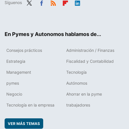
Síguenos
Twit
Fac
RSS
Flip
Link
ter
ebo
boa
edIn
ok
rd
En Pymes y Autonomos hablamos de...
Consejos prácticos
Administración / Finanzas
Estrategia
Fiscalidad y Contabilidad
Management
Tecnología
pymes
Autónomos
Negocio
Ahorrar en la pyme
Tecnología en la empresa
trabajadores
VER MÁS TEMAS