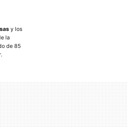
esas
y los
e la
do de 85
.