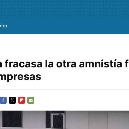
risis
fracasa la otra amnistía fi
empresas
FACEBOOK
TWITTER
FLIPBOARD
E-
MAIL