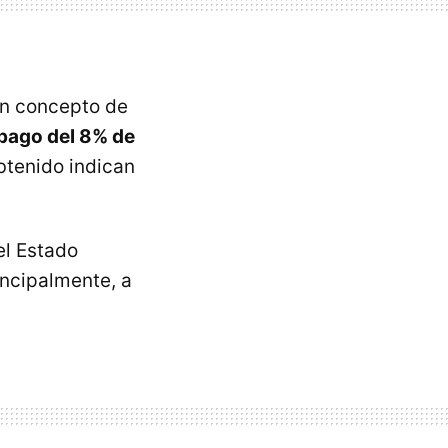
en concepto de
 pago del 8% de
btenido indican
el Estado
incipalmente, a