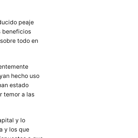
ducido peaje
s beneficios
 sobre todo en
ientemente
ayan hecho uso
han estado
 temor a las
pital y lo
a y los que