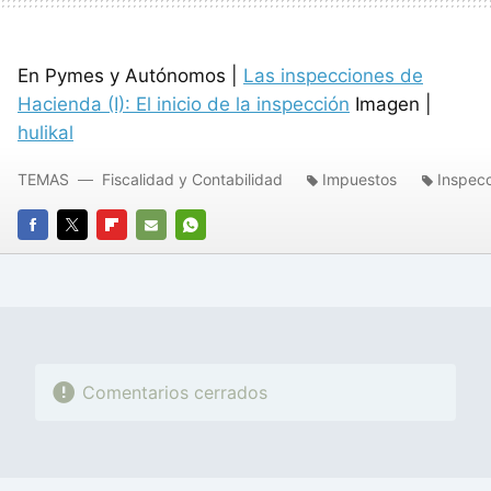
En Pymes y Autónomos |
Las inspecciones de
Hacienda (I): El inicio de la inspección
Imagen |
hulikal
TEMAS
Fiscalidad y Contabilidad
Impuestos
Inspec
FACEBOOK
TWITTER
FLIPBOARD
E-
WHATSAPP
MAIL
Comentarios cerrados