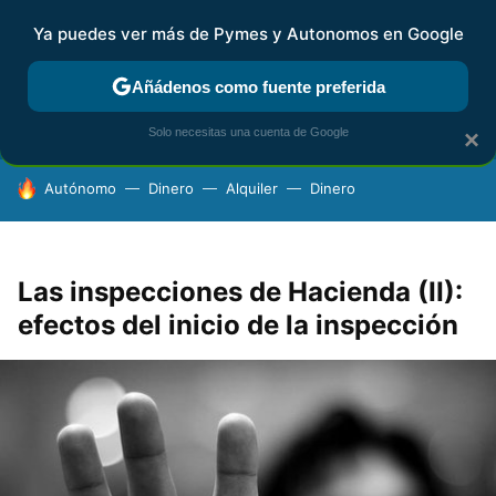
Ya puedes ver más de Pymes y Autonomos en Google
FISCALIDAD Y CONTABILIDAD
KIT DIGITAL
RENTA
AG
Añádenos como fuente preferida
Solo necesitas una cuenta de Google
×
HOY SE HABLA DE
Autónomo
Dinero
Alquiler
Dinero
Las inspecciones de Hacienda (II):
efectos del inicio de la inspección