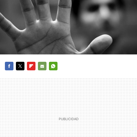
FACEBOOK
TWITTER
FLIPBOARD
E-
WHATSAPP
MAIL