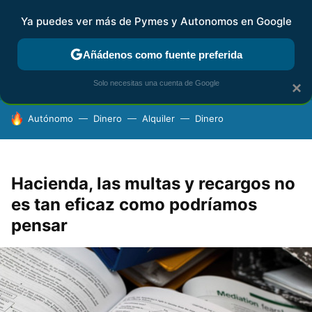
Ya puedes ver más de Pymes y Autonomos en Google
FISCALIDAD Y CONTABILIDAD
KIT DIGITAL
RENTA
AG
Añádenos como fuente preferida
Solo necesitas una cuenta de Google
×
HOY SE HABLA DE
Autónomo
Dinero
Alquiler
Dinero
Hacienda, las multas y recargos no
es tan eficaz como podríamos
pensar