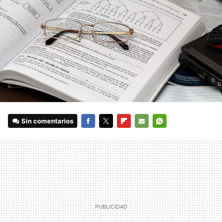
Sin comentarios
FACEBOOK
TWITTER
FLIPBOARD
E-
WHATSAPP
MAIL