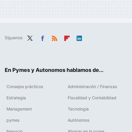
Síguenos
Twit
Fac
RSS
Flip
Link
ter
ebo
boa
edIn
ok
rd
En Pymes y Autonomos hablamos de...
Consejos prácticos
Administración / Finanzas
Estrategia
Fiscalidad y Contabilidad
Management
Tecnología
pymes
Autónomos
Negocio
Ahorrar en la pyme