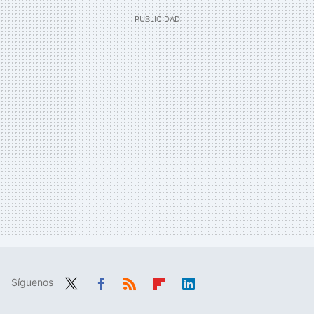
Síguenos
Twit
Fac
RSS
Flip
Link