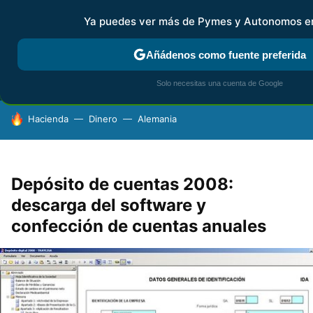
Ya puedes ver más de Pymes y Autonomos e
MENÚ
NUEVO
Añádenos como fuente preferida
FISCALIDAD Y CONTABILIDAD
KIT DIGITAL
RENTA
AG
Solo necesitas una cuenta de Google
HOY SE HABLA DE
Hacienda
Dinero
Alemania
Depósito de cuentas 2008:
descarga del software y
confección de cuentas anuales