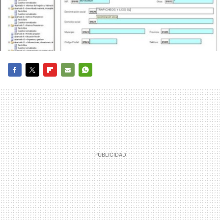
FACEBOOK
TWITTER
FLIPBOARD
E-
WHATSAPP
MAIL