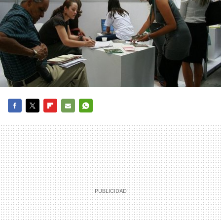
FACEBOOK
TWITTER
FLIPBOARD
E-
WHATSAPP
MAIL