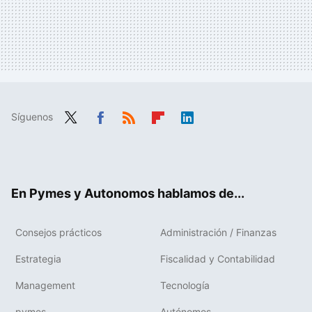
Síguenos
Twit
Fac
RSS
Flip
Link
ter
ebo
boa
edIn
ok
rd
En Pymes y Autonomos hablamos de...
Consejos prácticos
Administración / Finanzas
Estrategia
Fiscalidad y Contabilidad
Management
Tecnología
pymes
Autónomos