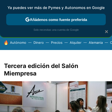
Ya puedes ver más de Pymes y Autonomos en Google
FISCALIDAD Y CONTABILIDAD
KIT DIGITAL
RENTA
AG
Añádenos como fuente preferida
Solo necesitas una cuenta de Google
×
HOY SE HABLA DE
Autónomo
Dinero
Precios
Alquiler
Alemania
C
Tercera edición del Salón
Miempresa