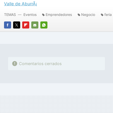
Valle de AburrÃ¡
TEMAS
Eventos
Emprendedores
Negocio
feria
FACEBOOK
TWITTER
FLIPBOARD
E-
WHATSAPP
MAIL
Comentarios cerrados