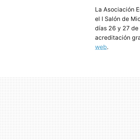
La Asociación 
el I Salón de M
días 26 y 27 de
acreditación gra
web
.