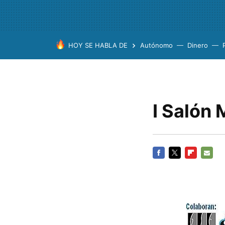
HOY SE HABLA DE
Autónomo
Dinero
I Salón
FACEBOOK
TWITTER
FLIPBOARD
E-
MAIL