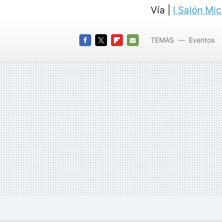
Vía |
I Salón Mi
TEMAS
Eventos
competi
FACEBOOK
TWITTER
FLIPBOARD
E-
MAIL