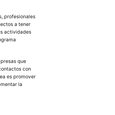
s, profesionales
ectos a tener
as actividades
rograma
mpresas que
 contactos con
dea es promover
ementar la