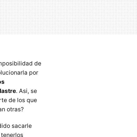
imposibilidad de
olucionarla por
os
lastre
. Asi, se
te de los que
an otras?
ido sacarle
 tenerlos