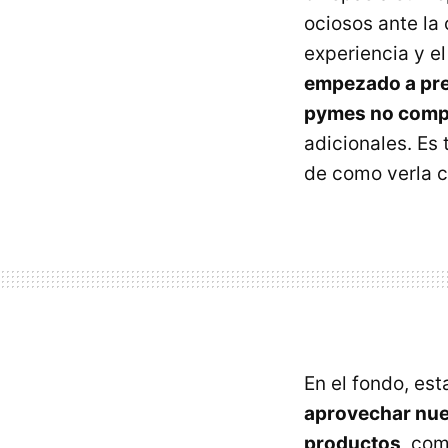
ociosos ante la
experiencia y e
empezado a pres
pymes no comp
adicionales. Es
de como verla 
En el fondo, est
aprovechar nues
productos
, com