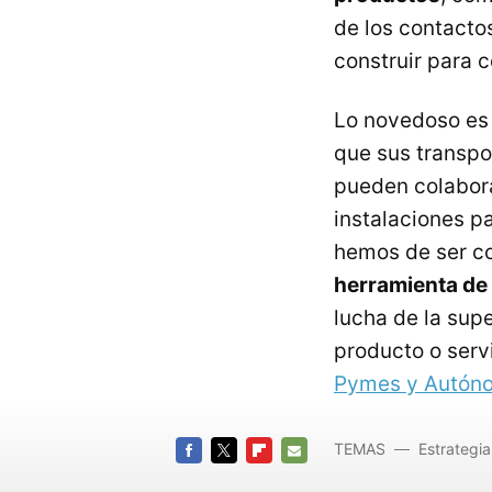
de los contacto
construir para 
Lo novedoso es 
que sus transpo
pueden colabora
instalaciones pa
hemos de ser c
herramienta de
lucha de la su
producto o serv
Pymes y Autón
TEMAS
Estrategia
FACEBOOK
TWITTER
FLIPBOARD
E-