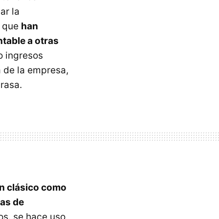
ar la
í que
han
ntable a otras
o ingresos
a de la empresa,
rasa.
an clásico como
mas de
os. se hace uso