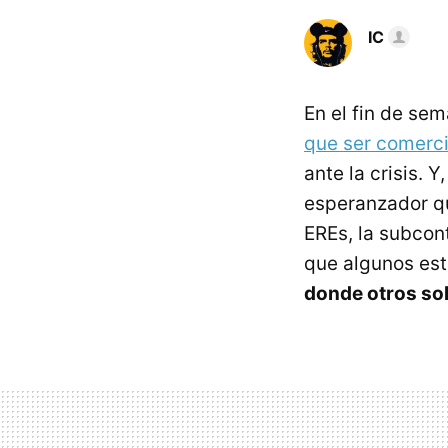
IC
En el fin de se
que ser comerci
ante la crisis. 
esperanzador qu
EREs, la subcont
que algunos es
donde otros so