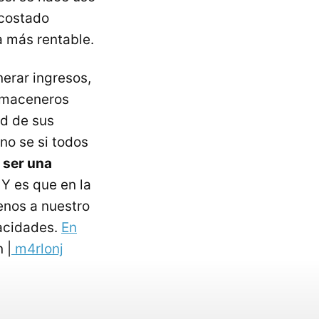
 costado
a más rentable.
erar ingresos,
almaceneros
ad de sus
 no se si todos
 ser una
. Y es que en la
nos a nuestro
pacidades.
En
 |
m4rlonj