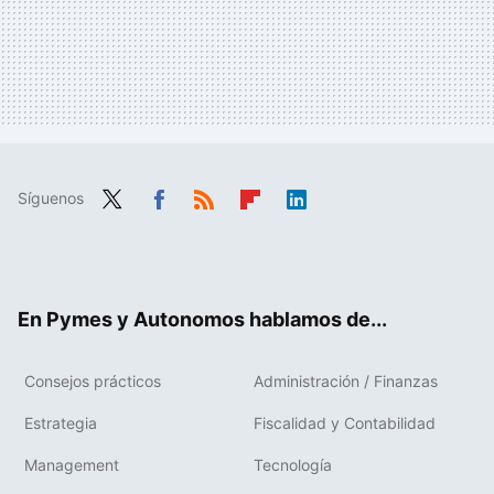
Síguenos
Twit
Fac
RSS
Flip
Link
ter
ebo
boa
edIn
ok
rd
En Pymes y Autonomos hablamos de...
Consejos prácticos
Administración / Finanzas
Estrategia
Fiscalidad y Contabilidad
Management
Tecnología