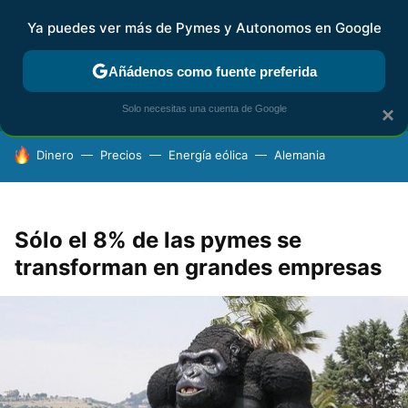
Ya puedes ver más de Pymes y Autonomos en Google
FISCALIDAD Y CONTABILIDAD
KIT DIGITAL
RENTA
AG
Añádenos como fuente preferida
Solo necesitas una cuenta de Google
×
HOY SE HABLA DE
Dinero
Precios
Energía eólica
Alemania
Sólo el 8% de las pymes se
transforman en grandes empresas