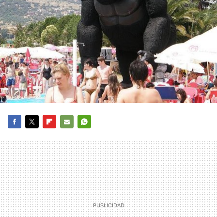
FACEBOOK
TWITTER
FLIPBOARD
E-
WHATSAPP
MAIL