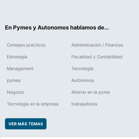
Twit
Fac
RSS
Flip
Link
ter
ebo
boa
edIn
ok
rd
En Pymes y Autonomos hablamos de...
Consejos prácticos
Administración / Finanzas
Estrategia
Fiscalidad y Contabilidad
Management
Tecnología
pymes
Autónomos
Negocio
Ahorrar en la pyme
Tecnología en la empresa
trabajadores
VER MÁS TEMAS