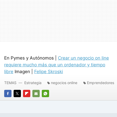
En Pymes y Autónomos |
Crear un negocio on line
requiere mucho más que un ordenador y tiempo
libre
Imagen |
Felipe Skroski
TEMAS
Estrategia
negocios online
Emprendedores
FACEBOOK
TWITTER
FLIPBOARD
E-
WHATSAPP
MAIL