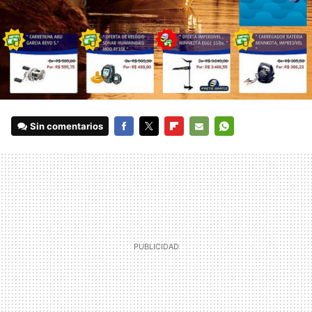
Sin comentarios
FACEBOOK
TWITTER
FLIPBOARD
E-
WHATSAPP
MAIL