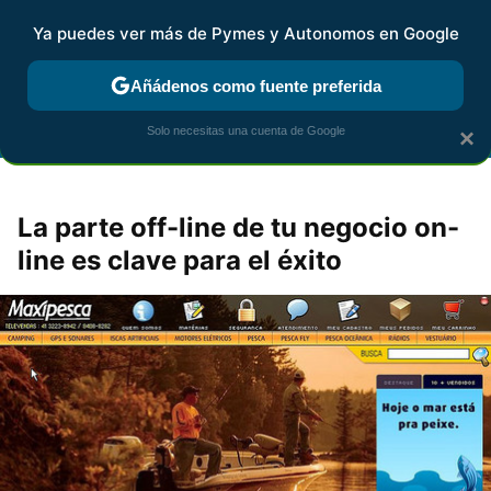
Ya puedes ver más de Pymes y Autonomos en Google
FISCALIDAD Y CONTABILIDAD
KIT DIGITAL
RENTA
AG
Añádenos como fuente preferida
Solo necesitas una cuenta de Google
×
La parte off-line de tu negocio on-
line es clave para el éxito