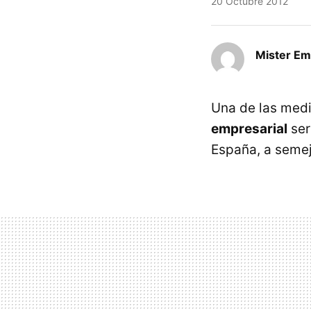
20 Octubre 2012
Mister E
Una de las medi
empresarial
ser
España, a semej