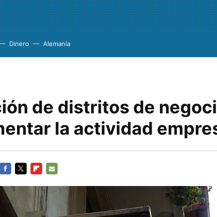
Dinero
Alemania
ión de distritos de negoci
entar la actividad empres
FACEBOOK
TWITTER
FLIPBOARD
E-
MAIL