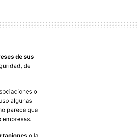
ereses de sus
guridad, de
sociaciones o
luso algunas
 no parece que
s empresas.
ortaciones
o la