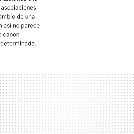
s asociaciones
cambio de una
n así no parece
o canon
a determinada.