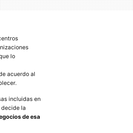
centros
anizaciones
que lo
de acuerdo al
blecer.
as incluidas en
 decide la
negocios de esa