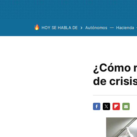
HOY SE HABLA DE
Autónomos
Hacienda
¿Cómo r
de crisi
FACEBOOK
TWITTER
FLIPBOARD
E-
MAIL