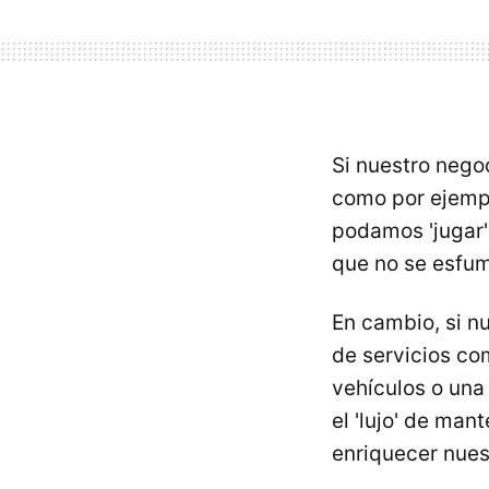
Si nuestro nego
como por ejempl
podamos 'jugar'
que no se esfum
En cambio, si n
de servicios co
vehículos o una
el 'lujo' de man
enriquecer nuest