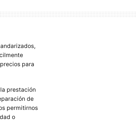
tandarizados,
ícilmente
 precios para
la prestación
eparación de
os permitirnos
idad o