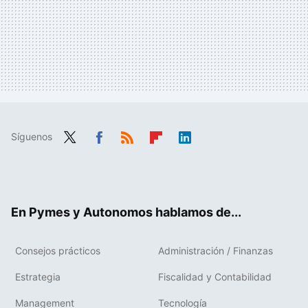
Síguenos
Twit
Fac
RSS
Flip
Link
ter
ebo
boa
edIn
ok
rd
En Pymes y Autonomos hablamos de...
Consejos prácticos
Administración / Finanzas
Estrategia
Fiscalidad y Contabilidad
Management
Tecnología