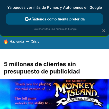
Ya puedes ver más de Pymes y Autonomos en Google
FISCALIDAD Y CONTABILIDAD
KIT DIGITAL
RENTA
AG
Añádenos como fuente preferida
Solo necesitas una cuenta de Google
×
HOY SE HABLA DE
Hacienda
Crisis
5 millones de clientes sin
presupuesto de publicidad