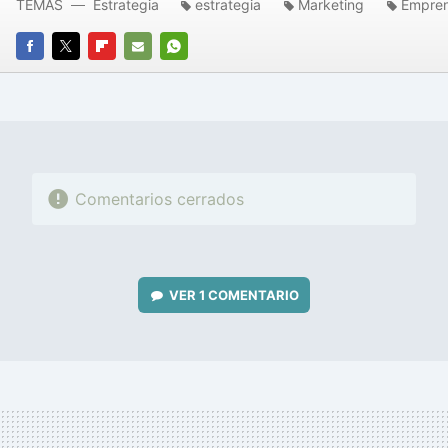
TEMAS
Estrategia
estrategia
Marketing
Empre
FACEBOOK
TWITTER
FLIPBOARD
E-
WHATSAPP
MAIL
Comentarios cerrados
VER
1 COMENTARIO