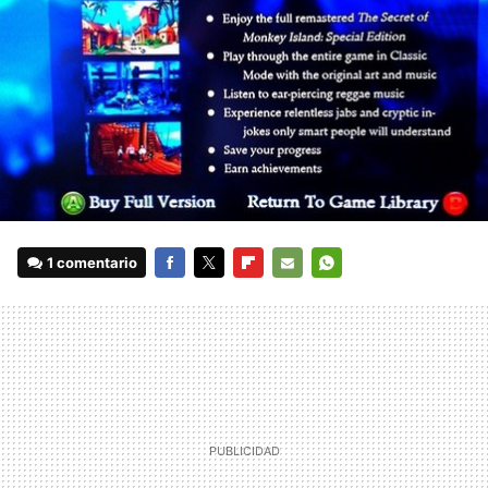
1 comentario
FACEBOOK
TWITTER
FLIPBOARD
E-
WHATSAPP
MAIL