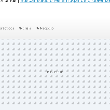
tónomos |
Buscar soluciones en lugar de problema
prácticos
crisis
Negocio