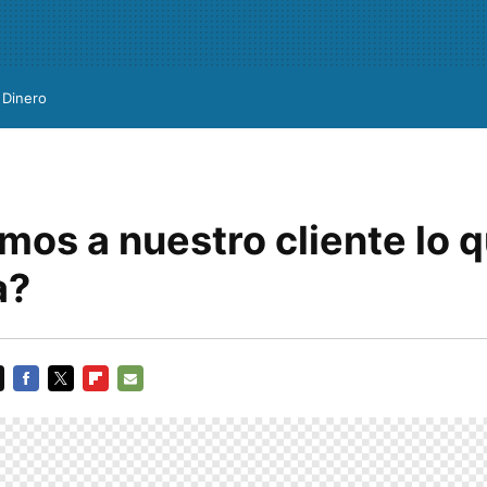
Dinero
mos a nuestro cliente lo 
a?
FACEBOOK
TWITTER
FLIPBOARD
E-
MAIL