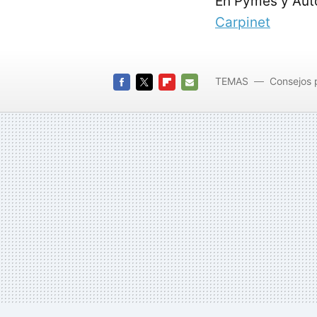
En Pymes y Au
Carpinet
TEMAS
Consejos 
FACEBOOK
TWITTER
FLIPBOARD
E-
MAIL