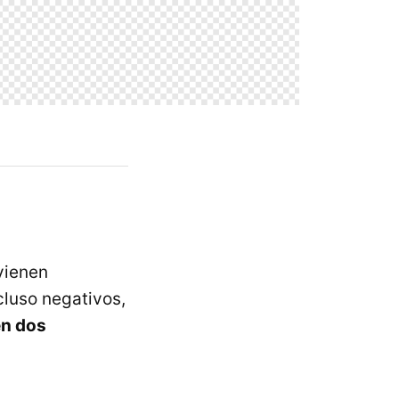
vienen
cluso negativos,
en dos