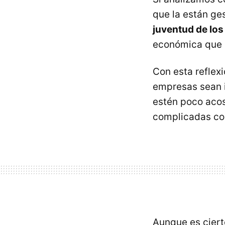
que la están ge
juventud de lo
económica que e
Con esta reflexi
empresas sean i
estén poco acos
complicadas com
Aunque es cierto