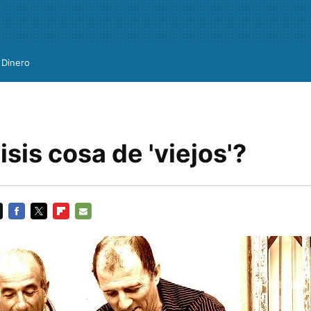
Dinero
risis cosa de 'viejos'?
FACEBOOK
TWITTER
FLIPBOARD
E-
MAIL