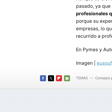
pasado, ya que 
profesionales q
porque su exper
empresas, lo qu
recurrido a pro
En Pymes y Au
Imagen |
eusou
TEMAS
Consejos 
FACEBOOK
TWITTER
FLIPBOARD
E-
MAIL