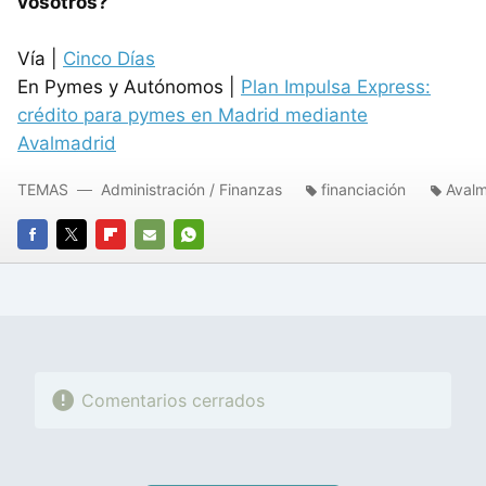
vosotros?
Vía |
Cinco Días
En Pymes y Autónomos |
Plan Impulsa Express:
crédito para pymes en Madrid mediante
Avalmadrid
TEMAS
Administración / Finanzas
financiación
Avalm
FACEBOOK
TWITTER
FLIPBOARD
E-
WHATSAPP
MAIL
Comentarios cerrados