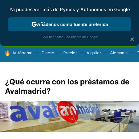
Ya puedes ver más de Pymes y Autonomos en Google
FISCALIDAD Y CONTABILIDAD
KIT DIGITAL
RENTA
AG
Añádenos como fuente preferida
Solo necesitas una cuenta de Google
×
HOY SE HABLA DE
Autónomo
Dinero
Precios
Alquiler
Alemania
C
¿Qué ocurre con los préstamos de
Avalmadrid?