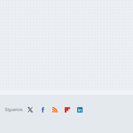
Síguenos
Twit
Fac
RSS
Flip
Link
ter
ebo
boa
edIn